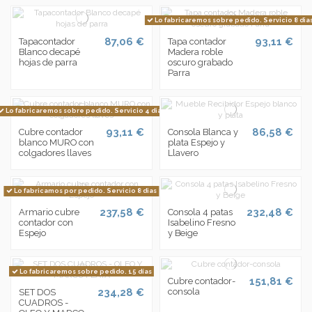
Lo fabricaremos sobre pedido. Servicio 8 dia
87,06 €
93,11 €
Tapacontador
Tapa contador
Blanco decapé
Madera roble
hojas de parra
oscuro grabado
Parra
Lo fabricaremos sobre pedido. Servicio 4 dias
93,11 €
86,58 €
Cubre contador
Consola Blanca y
blanco MURO con
plata Espejo y
colgadores llaves
Llavero
Lo fabricamos por pedido. Servicio 8 dias
237,58 €
232,48 €
Armario cubre
Consola 4 patas
contador con
Isabelino Fresno
Espejo
y Beige
Lo fabricaremos sobre pedido. 15 días
151,81 €
Cubre contador-
234,28 €
consola
SET DOS
CUADROS -