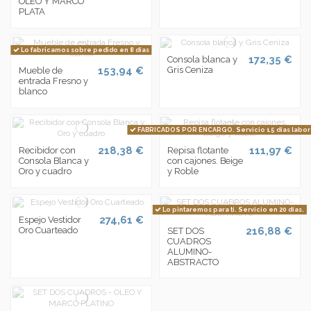
OLEO Y MARCO
PLATA
Lo fabricamos sobre pedido en 8 días
172,35 €
Consola blanca y
153,94 €
Gris Ceniza
Mueble de
entrada Fresno y
blanco
FABRICADOS POR ENCARGO. Servicio 15 días labor
218,38 €
111,97 €
Recibidor con
Repisa flotante
Consola Blanca y
con cajones. Beige
Oro y cuadro
y Roble
Lo pintaremos para ti. Servicio en 20 días.
274,61 €
Espejo Vestidor
Oro Cuarteado
216,88 €
SET DOS
CUADROS
ALUMINO-
ABSTRACTO