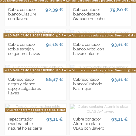
Lo fabricaremos sobre pedido. Servicio 5 dias
Lo fabricaremos sobre pedido. Servicio 10 día
92,39 €
79,80 €
Cubre contador
Cubrecontador
blanco OlasDM
blanco decapé
con llavero
Grabado Helecho
LO FABRICAMOS SOBRE PEDIDO. 5 DÍAS.
Lo fabricaremos sobre pedido. Servicio 6 dia
91,18 €
93,11 €
Cubre contador
Cubre contador
Roble espejo y
blanco Arbol con
colgadores llaves
llavero interior
LO FABRICAMOS SOBRE PEDIDO. 8 DÍAS.
Lo fabricaremos sobre pedido. Servicio 5 dia
88,17 €
93,11 €
Cubrecontador
Cubrecontador
negro y blanco
blanco Grabado
espejo colgadores
Faz mujer
llaves
Lo fabricaremos sobre pedido. 8 dias
93,11 €
93,11 €
Tapacontador
Cubre contador
madera roble
Aluminio plata
natural hojas parra
OLAS con llavero