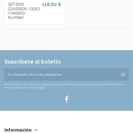
118,82 €
SET DOS
CUADROS - OLEO
Y MARCO
PLATINO
Suscríbete al boletín
Puede darse de baja en cualquier momento. Para ello, consulte nuestra información
de contacto en el aviso legal.
Información