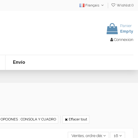
Français
Wishlist (
)
Panier
Empty
Connexion
Envío
OPCIONES : CONSOLA Y CUADRO
Effacer tout
Ventes, ordre décroissant
16