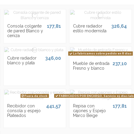
177,81
326,64
Consola colgante
Cubre radiador
de pared Blanco y
estilo modernista
ceniza
Lo fabricamos sobre pedido en 8 días
346,00
Cubre radiador
blanco y plata
237,10
Mueble de entrada
Fresno y blanco
Fuera de stock
FABRICADOS POR ENCARGO. Servicio 15 días lab
441,57
177,81
Recibidor con
Repisa con
consola y espejo
cajones y Espejo
Plateados
Marco Beige