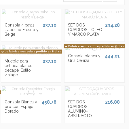
237,10
234,28
Consola 4 patas
SET DOS
Isabelino Fresno y
CUADROS - OLEO
Beige
Y MARCO PLATA
Fabricaremos sobre pedido en 5 dias
Lo fabricamos sobre pedido en 8 dias
444,01
Consola blanca y
Gris Ceniza
237,10
Mueble para
entrada blanco
decapé. Estilo
vintage
orables
458,78
216,88
Consola Blanca y
SET DOS
oro con Espejo
CUADROS
Dorado
ALUMINO-
ABSTRACTO