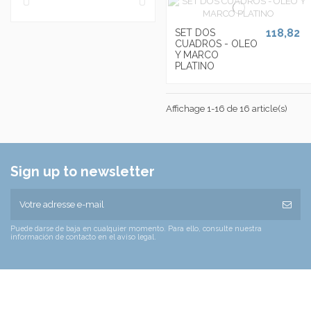
PUERTA MULTIESPEJO
(3)
PUERTA 1 SOLO ESPEJO
(3)
118,82
SET DOS
SOLO LA BALDA
(1)
CUADROS - OLEO
Y MARCO
PLATINO
Affichage 1-16 de 16 article(s)
Sign up to newsletter
Puede darse de baja en cualquier momento. Para ello, consulte nuestra
información de contacto en el aviso legal.