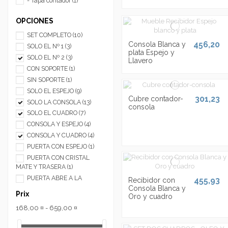
- Tapa contador
(1)
OPCIONES
SET COMPLETO
(10)
456,20
Consola Blanca y
SOLO EL Nº 1
(3)
plata Espejo y
SOLO EL Nº 2
(3)
Llavero
CON SOPORTE
(1)
SIN SOPORTE
(1)
SOLO EL ESPEJO
(9)
301,23
Cubre contador-
SOLO LA CONSOLA
(13)
consola
SOLO EL CUADRO
(7)
CONSOLA Y ESPEJO
(4)
CONSOLA Y CUADRO
(4)
PUERTA CON ESPEJO
(1)
PUERTA CON CRISTAL
MATE Y TRASERA
(1)
PUERTA ABRE A LA
455,93
Recibidor con
IZQUIERDA
(13)
Consola Blanca y
Prix
Oro y cuadro
PUERTA ABRE A LA
DERECHA
(13)
168,00 ¤ - 659,00 ¤
PUERTA ABRE ARRIBA
(1)