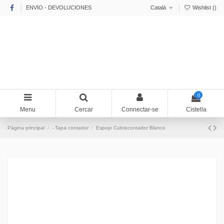
ENVIO - DEVOLUCIONES
Català
Wishlist (
)
0
Menu
Cercar
Connectar-se
Cistella
Pàgina principal
- Tapa contador
Espejo Cubrecontador Blanco