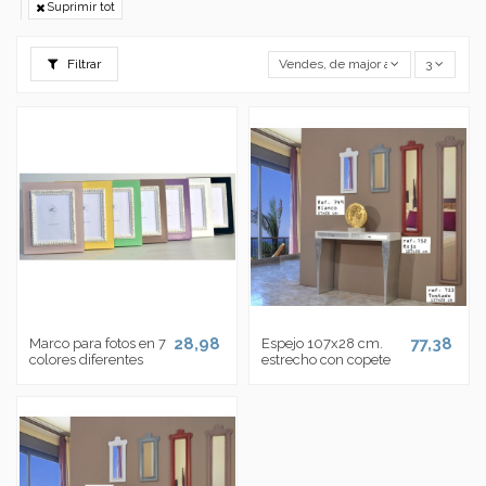
Suprimir tot
Filtrar
Vendes, de major a menor
3
28,98
77,38
Marco para fotos en 7
Espejo 107x28 cm.
colores diferentes
estrecho con copete