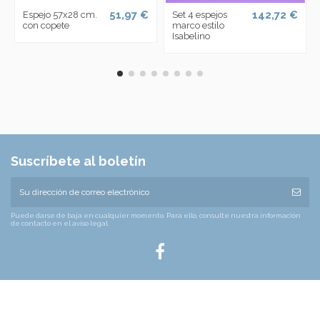
51,97 €
142,72 €
Espejo 57x28 cm.
Set 4 espejos
con copete
marco estilo
Isabelino
Suscríbete al boletín
Puede darse de baja en cualquier momento. Para ello, consulte nuestra información
de contacto en el aviso legal.