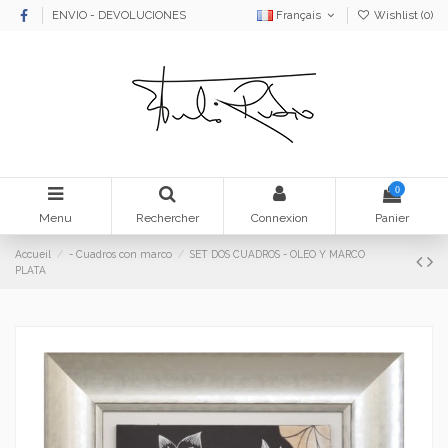
ENVIO - DEVOLUCIONES
Français
Wishlist (
0
)
0
Menu
Rechercher
Connexion
Panier
Accueil
- Cuadros con marco
SET DOS CUADROS - OLEO Y MARCO
PLATA