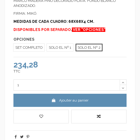
MARCO MADERA PINO DECORADO PLATA. FONDO BLANCO
ANODIZADO.
FIRMA: MIKÓ.
MEDIDAS DE CADA CUADRO: 68X68X4 CM.
DISPONIBLES POR SEPARADO
.
VER "OPCIONES"
OPCIONES
SET COMPLETO
SOLO EL Nº 1
SOLO EL Nº 2
234,28
TTC
Ajouter au panier