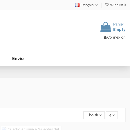
Français
Wishlist (
)
Panier
Empty
Connexion
Envío
Choisir
4