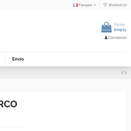
Français
Wishlist (
0
)
Panier
Empty
Connexion
Envío
RCO