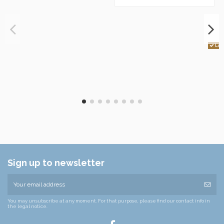
Lo 
Sign up to newsletter
You may unsubscribe at any moment. For that purpose, please find our contact info in
the legal notice.