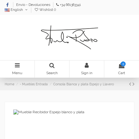
Envío - Devoluciones
+34 661383341
English
Wishlist (
)
0
Menu
Search
Sign in
Cart
Home
- Muebles Entrada
Consola Blanca y plata Espejo y Llavero