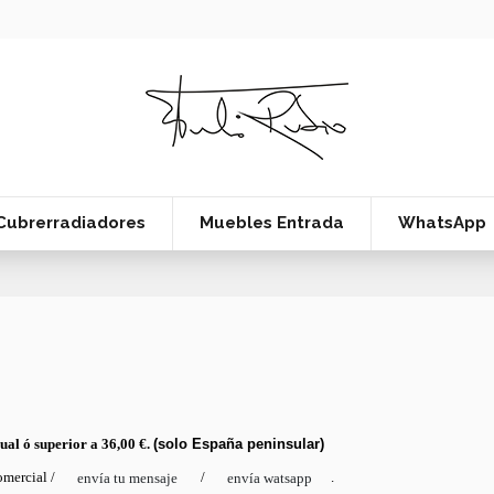
Cubrerradiadores
Muebles Entrada
WhatsApp
gual ó superior a 36,00 €.
(solo España peninsular)
omercial /
/
.
envía tu mensaje
envía watsapp