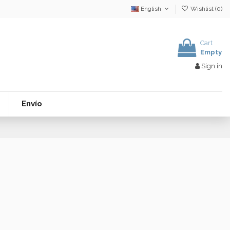
English
Wishlist (
0
)
Cart
Empty
Sign in
Envío