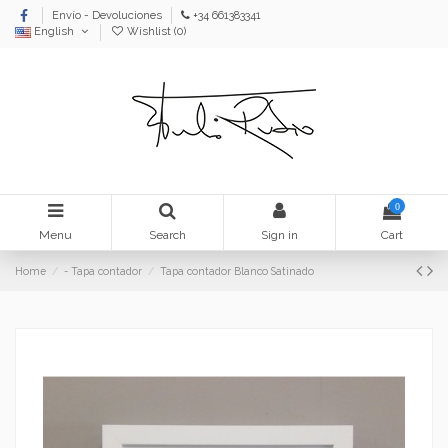
Envío - Devoluciones
+34 661383341
English
Wishlist (
0
)
0
Menu
Search
Sign in
Cart
Home
- Tapa contador
Tapa contador Blanco Satinado