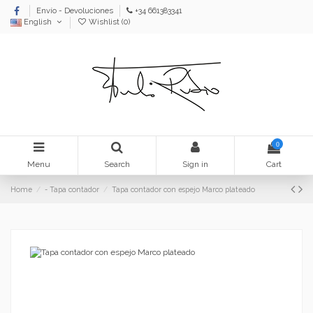
Envío - Devoluciones
+34 661383341
English
Wishlist (
0
)
0
Menu
Search
Sign in
Cart
Home
- Tapa contador
Tapa contador con espejo Marco plateado