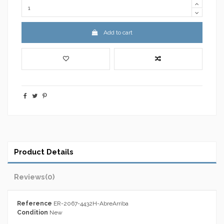
Add to cart
Product Details
Reviews
(0)
Reference
ER-2067-4432H-AbreArriba
Condition
New