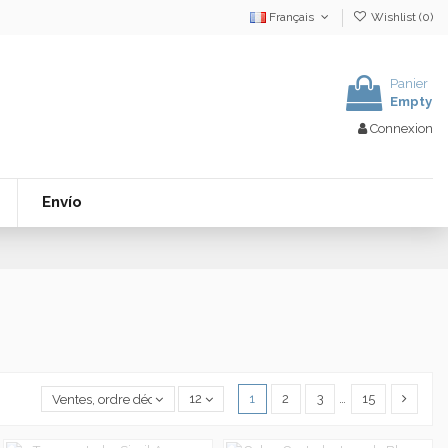
Français
Wishlist (
0
)
Panier
Empty
Connexion
Envío
1
2
3
…
15
Ventes, ordre décroissant
12