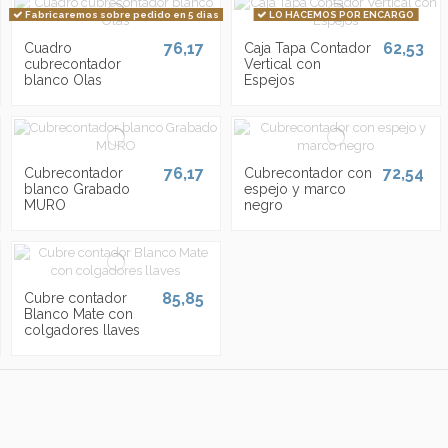
Fabricaremos sobre pedido en 5 dias
LO HACEMOS POR ENCARGO
76,17
62,53
Cuadro
Caja Tapa Contador
cubrecontador
Vertical con
blanco Olas
Espejos
76,17
72,54
Cubrecontador
Cubrecontador con
blanco Grabado
espejo y marco
MURO
negro
85,85
Cubre contador
Blanco Mate con
colgadores llaves