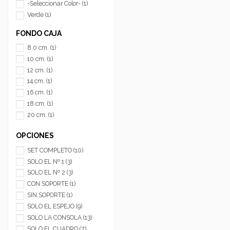
-Seleccionar Color-
(1)
Verde
(1)
Marron
(1)
FONDO CAJA
Blanco
(1)
8,0 cm.
(1)
LACADO BLANCO
(1)
10 cm.
(1)
LACADO NEGRO
(1)
12 cm.
(1)
BLANCO DECAPÉ
(1)
14 cm.
(1)
16 cm.
(1)
18 cm.
(1)
20 cm.
(1)
OPCIONES
SET COMPLETO
(10)
SOLO EL Nº 1
(3)
SOLO EL Nº 2
(3)
CON SOPORTE
(1)
SIN SOPORTE
(1)
SOLO EL ESPEJO
(9)
SOLO LA CONSOLA
(13)
SOLO EL CUADRO
(7)