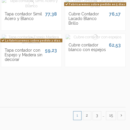
Fabricaremos sobre pedido en 5 dias
77,38
76,17
Tapa contador Simil
Cubre Contador
Acero y Blanco
Lacado Blanco
Brillo
Lo fabricaremos sobre pedido 2 días.
62,53
Cubre contador
blanco con espejos
59,23
Tapa contador con
Espejo y Madera sin
decorar
1
2
3
…
15