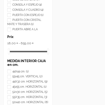
CONSOLA Y ESPEJO
(4)
CONSOLA Y CUADRO
(4)
PUERTA CON ESPEJO
(1)
PUERTA CON CRISTAL
MATE Y TRASERA
(1)
PUERTA ABRE A LA
IZQUIERDA
(13)
Prix
PUERTA ABRE A LA
DERECHA
(13)
18,00 ¤ - 659,00 ¤
PUERTA ABRE ARRIBA
(1)
PUERTA MULTIESPEJO
(3)
PUERTA 1 SOLO ESPEJO
(3)
MEDIDA INTERIOR CAJA
SOLO LA BALDA
(1)
en cm.
44X44 cm.
(1)
55x45 cm. VERTICAL
(2)
44X32 cm. HORIZONTAL
(9)
45x55 cm. HORIZONTAL
(1)
52x30 cm. HORIZONTAL
(5)
55X35 cm. HORIZONTAL
(3)
50x40 cm. HORIZONTAL
(8)