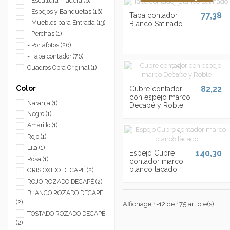
- Escultura madera
(6)
- Espejos y Banquetas
(16)
77,38
Tapa contador
- Muebles para Entrada
(13)
Blanco Satinado
- Perchas
(1)
- Portafotos
(26)
- Tapa contador
(76)
Cuadros Obra Original
(1)
82,22
Color
Cubre contador
con espejo marco
Naranja
(1)
Decapé y Roble
Negro
(1)
Amarillo
(1)
Rojo
(1)
Lila
(1)
140,30
Espejo Cubre
Rosa
(1)
contador marco
blanco lacado
GRIS OXIDO DECAPÉ
(2)
ROJO ROZADO DECAPÉ
(2)
BLANCO ROZADO DECAPÉ
(2)
Affichage 1-12 de 175 article(s)
TOSTADO ROZADO DECAPÉ
(2)