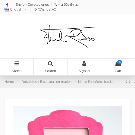
Envío - Devoluciones
+34 661383341
English
Wishlist (
0
)
0
Menu
Search
Sign in
Cart
Home
- Portafotos y Esculturas en madera
Marco Portafotos fucsia