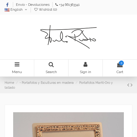
Envío - Devoluciones
+34 661383341
English
Wishlist (
0
)
0
Menu
Search
Sign in
Cart
Home
- Portafotos y Esculturas en madera
Portafotos Marfil-Oro y
tallado