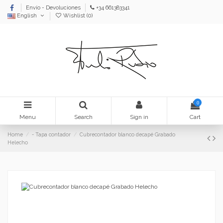
Envío - Devoluciones
+34 661383341
English
Wishlist (
0
)
0
Menu
Search
Sign in
Cart
Home
- Tapa contador
Cubrecontador blanco decapé Grabado
Helecho