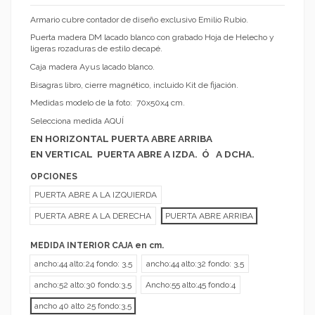
Armario cubre contador de diseño exclusivo Emilio Rubio.
Puerta madera DM lacado blanco con grabado Hoja de Helecho y
ligeras rozaduras de estilo decapé.
Caja madera Ayus lacado blanco.
Bisagras libro, cierre magnético, incluido Kit de fijación.
Medidas modelo de la foto: 70x50x4 cm.
Selecciona medida AQUÍ
EN HORIZONTAL PUERTA ABRE ARRIBA
EN VERTICAL PUERTA ABRE A IZDA. Ó A DCHA.
OPCIONES
PUERTA ABRE A LA IZQUIERDA
PUERTA ABRE A LA DERECHA
PUERTA ABRE ARRIBA
MEDIDA INTERIOR CAJA en cm.
ancho:44 alto:24 fondo: 3,5
ancho:44 alto:32 fondo: 3,5
ancho:52 alto:30 fondo:3,5
Ancho:55 alto:45 fondo:4
ancho 40 alto 25 fondo:3,5