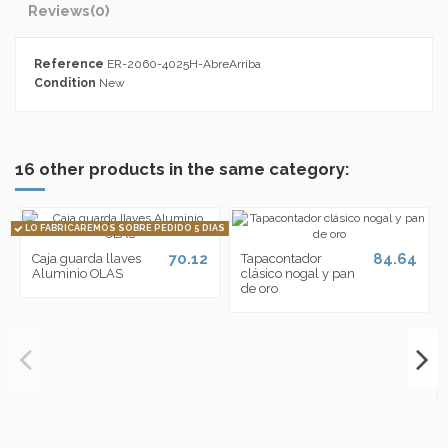
Reviews
(0)
Reference
ER-2060-4025H-AbreArriba
Condition
New
16 other products in the same category:
LO FABRICAREMOS SOBRE PEDIDO 5 DIAS
70.12
84.64
Caja guarda llaves
Tapacontador
Aluminio OLAS
clásico nogal y pan
de oro