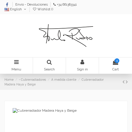
Envío - Devoluciones
+34 661383341
English
Wishlist (
)
0
Menu
Search
Sign in
Cart
Home
- Cubrerradiadores
A medida cliente
Cubrerradiador
Madera Haya y Beige