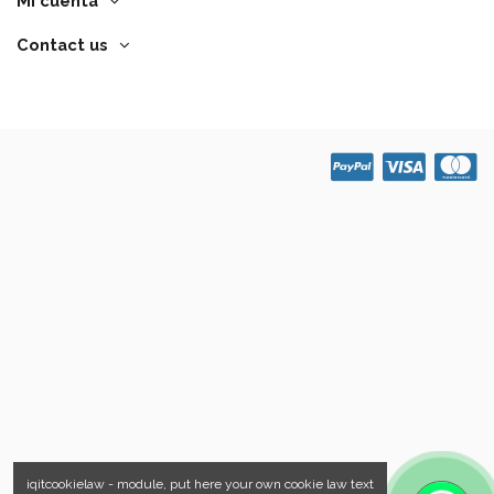
Mi cuenta
Contact us
iqitcookielaw - module, put here your own cookie law text